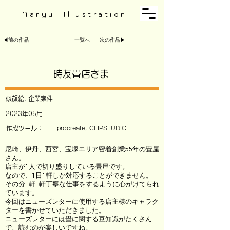
Naryu Illustration
◀︎前の作品
一覧へ
次の作品▶︎
時友畳店さま
似顔絵, 企業案件
2023年05月
作成ツール：
procreate, CLIPSTUDIO
尼崎、伊丹、西宮、宝塚エリア密着創業55年の畳屋
さん。
店主が1人で切り盛りしている畳屋です。
なので、1日1軒しか対応することができません。
その分1軒1軒丁寧な仕事をするように心がけてられ
ています。
今回はニューズレターに使用する店主様のキャラク
ターを書かせていただきました。
ニューズレターには畳に関する豆知識がたくさん
で、読むのが楽しいですね。