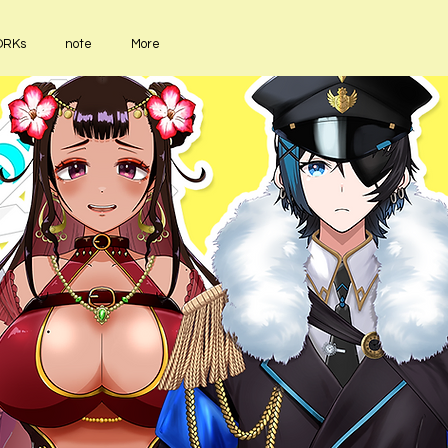
RKs
note
More