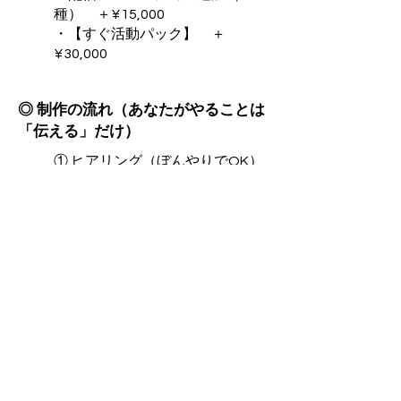
種） ＋¥15,000
・【すぐ活動パック】 ＋
¥30,000
◎ 制作の流れ（あなたがやることは
「伝える」だけ）
① ヒアリング（ぼんやりでOK）
② ラフ2案
③ 修正
④ モデリング（こまめに進捗報
告）
⑤ 中間確認
⑥ 完成・納品
⑦ VTS導入サポート
⑧ デビュー後もサポート
◎ よくある質問