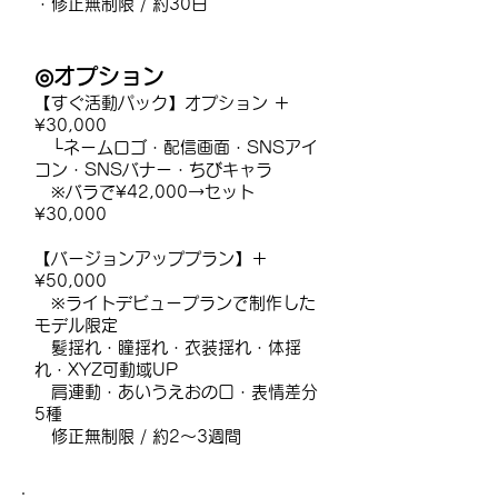
・修正無制限 / 約30日
◎オプション
【すぐ活動パック】オプション ＋
¥30,000
└
ネームロゴ・配信画面・SNSアイ
コン・SNSバナー・ちびキャラ
※バラで¥42,000→セット
¥30,000
【バージョンアッププラン】＋
¥50,000
※ライトデビュープランで制作した
モデル限定
髪揺れ・瞳揺れ・衣装揺れ・体揺
れ・XYZ可動域UP
肩連動・あいうえおの口・表情差分
5種
修正無制限 / 約2〜3週間