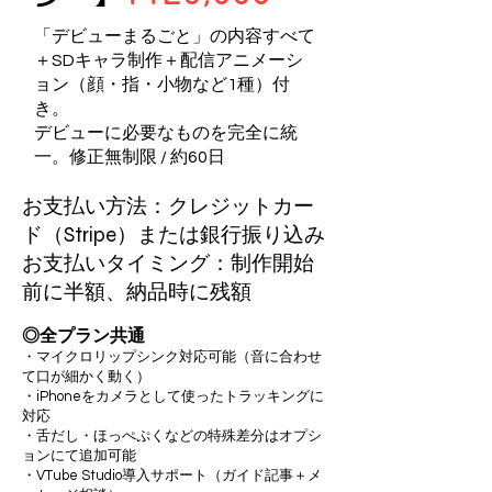
「デビューまるごと」の内容すべて
＋SDキャラ制作＋配信アニメーシ
ョン（顔・指・小物など1種）付
き。
デビューに必要なものを完全に統
一。修正無制限 / 約60日
お支払い方法：クレジットカー
ド（Stripe）または銀行振り込み
お支払いタイミング：制作開始
前に半額、納品時に残額
◎全プラン共通
・マイクロリップシンク対応可能（音に合わせ
て口が細かく動く）
・iPhoneをカメラとして使ったトラッキングに
対応
・舌だし・ほっぺぷくなどの特殊差分はオプシ
ョンにて追加可能
・VTube Studio導入サポート（ガイド記事＋メ