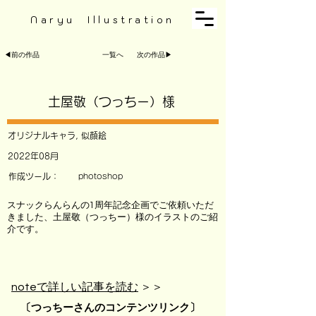
Naryu Illustration
◀︎前の作品
一覧へ
次の作品▶︎
土屋敬（つっちー）様
オリジナルキャラ, 似顔絵
2022年08月
作成ツール：
photoshop
スナックらんらんの
1周年記念企画
でご依頼いただ
きました、土屋敬（つっちー）様のイラストのご紹
介です。
noteで詳しい記事を読む
＞＞
〔つっちーさんのコンテンツリンク〕