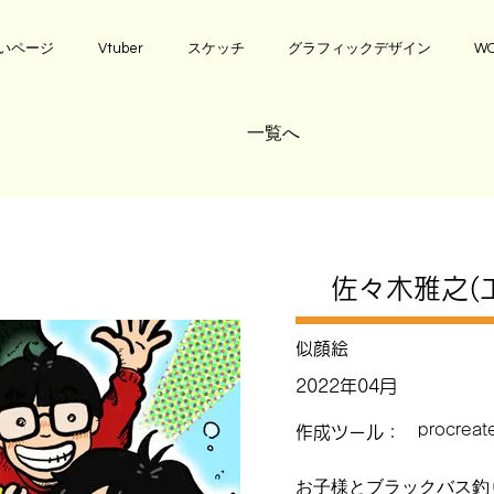
いページ
Vtuber
スケッチ
グラフィックデザイン
WO
一覧へ
佐々木雅之(
似顔絵
2022年04月
procreat
作成ツール：
お子様とブラックバス釣