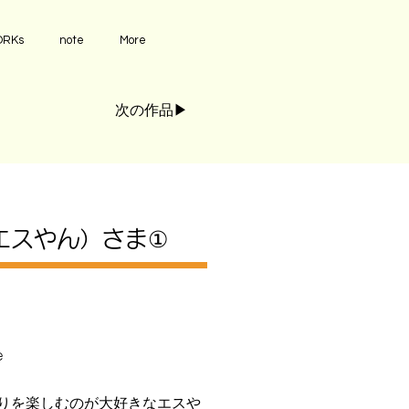
RKs
note
More
次の作品▶︎
エスやん）さま①
e
りを楽しむのが大好きなエスや