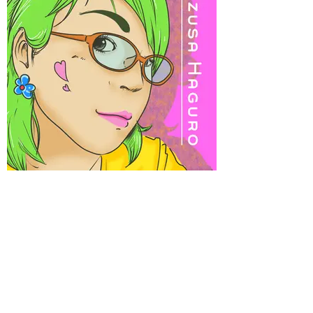
一覧へ
◀︎前の作品
次の作品▶︎