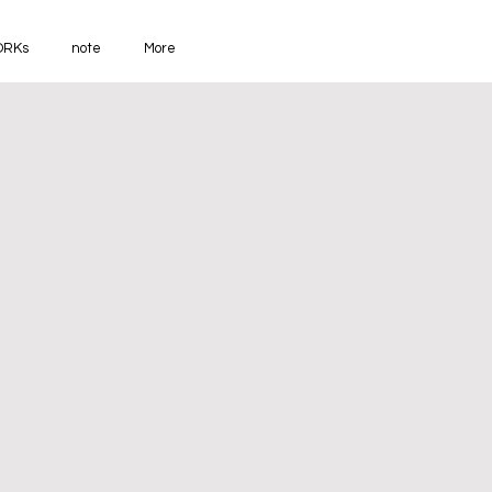
RKs
note
More