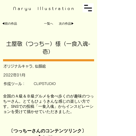
Naryu Illustration
◀︎前の作品
一覧へ
次の作品▶︎
土屋敬（つっちー）様（一食入魂-
壱）
オリジナルキャラ, 似顔絵
2022年01月
作成ツール：
CLIPSTUDIO
全国のＡ級＆Ｂ級グルメを食べ歩くのが趣味のつっ
ちーさん。とてもひょうきんな感じの楽しい方で
す。SNSでの投稿「一食入魂」からインスピレーシ
ョンを受けて描かせていただきました。
〔つっちーさんのコンテンツリンク〕