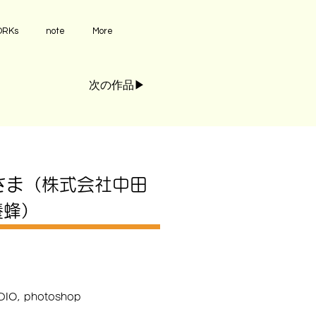
RKs
note
More
次の作品▶︎
さま（株式会社中田
養蜂）
DIO, photoshop