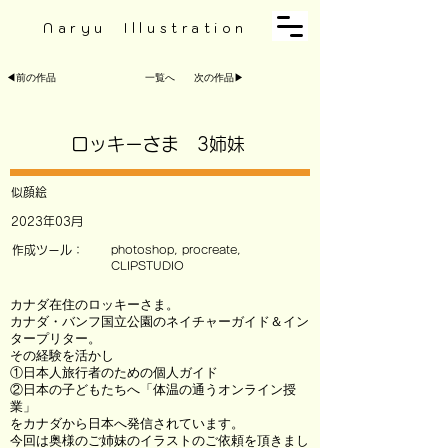
Naryu Illustration
◀︎前の作品
一覧へ
次の作品▶︎
ロッキーさま 3姉妹
似顔絵
2023年03月
作成ツール：
photoshop, procreate,
CLIPSTUDIO
カナダ在住のロッキーさま。
カナダ・バンフ国立公園のネイチャーガイド＆イン
タープリター。
その経験を活かし
①日本人旅行者のための個人ガイド
②日本の子どもたちへ「体温の通うオンライン授
業」
をカナダから日本へ発信されています。
今回は奥様のご姉妹のイラストのご依頼を頂きまし