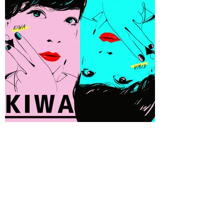
一覧へ
◀︎前の作品
次の作品▶︎