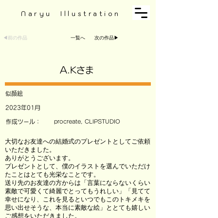
Naryu Illustration
◀︎前の作品
一覧へ
次の作品▶︎
A.Kさま
似顔絵
2023年01月
作成ツール：
procreate, CLIPSTUDIO
大切なお友達への結婚式のプレゼントとしてご依頼
いただきました。
ありがとうございます。
プレゼントとして、僕のイラストを選んでいただけ
たことはとても光栄なことです。
送り先のお友達の方からは「言葉にならないくらい
素敵で可愛くて綺麗でとってもうれしい」「見てて
幸せになり、これを見るといつでもこのトキメキを
思い出せそうな、本当に素敵な絵」ととても嬉しい
ご感想をいただきました。