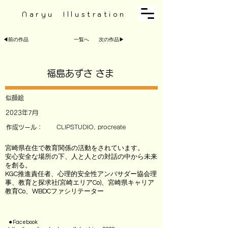
Naryu Illustration
◀︎前の作品
一覧へ
次の作品▶︎
福島あずさ さま
似顔絵
2023年7月
作成ツール：
CLIPSTUDIO, procreate
宮崎県在住で教育関係の活動をされています。
安心安全な場所の下、人と人との対話の中から未来
を創る。
KGC推進責任者、心理的安全性アンバサダー協会理
事、教育と探求社(宮崎エリアCo)、宮崎県キャリア
教育Co、WBDCファシリテーター
⚫︎Facebook