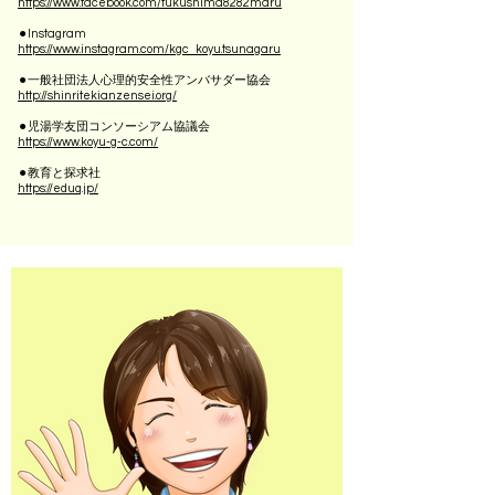
https://www.facebook.com/fukushima8282maru
⚫︎Instagram
https://www.instagram.com/kgc_koyu.tsunagaru
⚫︎一般社団法人心理的安全性アンバサダー協会
http://shinritekianzensei.org/
⚫︎児湯学友団コンソーシアム協議会
https://www.koyu-g-c.com/
⚫︎教育と探求社
https://eduq.jp/