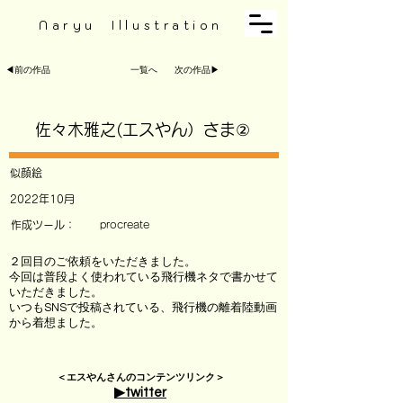
Naryu Illustration
◀︎前の作品
一覧へ
次の作品▶︎
佐々木雅之(エスやん）さま②
似顔絵
2022年10月
作成ツール：
procreate
２回目のご依頼をいただきました。
今回は普段よく使われている飛行機ネタで書かせて
いただきました。
いつもSNSで投稿されている、飛行機の離着陸動画
から着想ました。
＜エスやんさんのコンテンツリンク＞
▶︎twitter