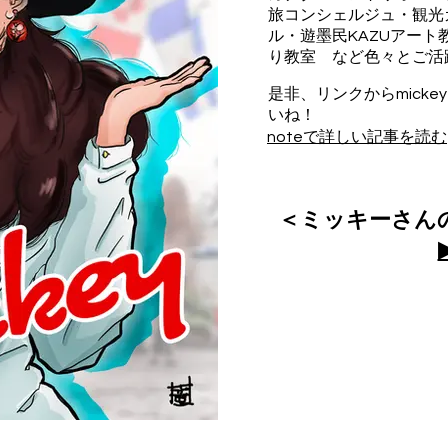
旅コンシェルジュ・観光ガ
ル・遊墨民KAZUアート教
り教室 など色々とご活
是非、リンクからmick
いね！
noteで詳しい記事を読む
＜ミッキーさん
▶