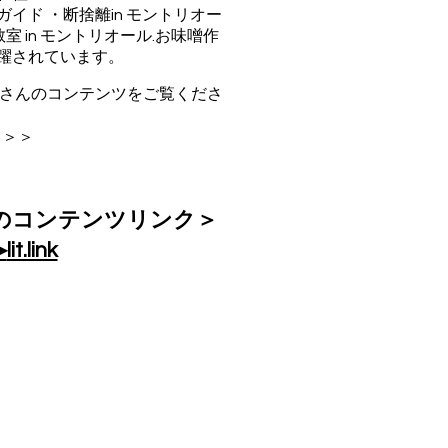
イド ・断捨離in モントリオー
室 in モントリオール.お味噌作
躍されています。
eyさんのコンテンツをご覧くださ
＞＞
のコンテンツリンク＞
︎
lit.link