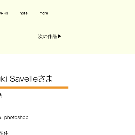
RKs
note
More
次の作品▶︎
ki Savelleさま
絵
e, photoshop
在住