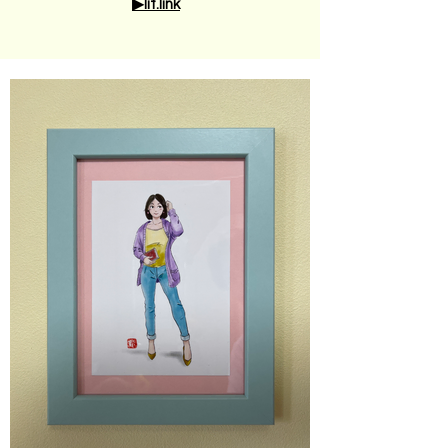
▶︎lit.link