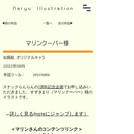
Naryu Illustration
◀︎前の作品
一覧へ
次の作品▶︎
マリンクーバー様
似顔絵, オリジナルキャラ
2022年08月
作成ツール：
procreate
スナックらんらんの
1周年記念企画
でお申し込みい
ただきました、すずきまり（マリンクーバー）様の
イラストです。
→
詳しく見る(noteにジャンプします）
＜マリンさんのコンテンツリンク＞