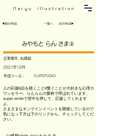
Naryu Illustration
◀︎前の作品
一覧へ
次の作品▶︎
みやもと らん さま②
企業案件, 似顔絵
2021年12月
作成ツール：
CLIPSTUDIO
人の応援&話を聴くこと&繋ぐことが大好きな心理カ
ウンセラー。らんらんの愛称で呼ばれています。
super smileで背中を押して、応援してくれます
よ。
さまざまなオンラインイベントを開催しているので
気になっ下方は下のリンクから、チェックしてくだ
さい。