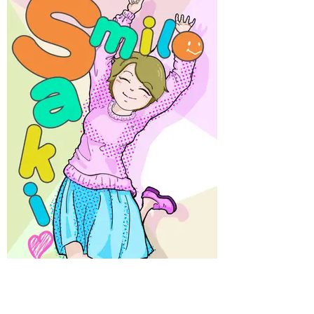
一覧へ
◀︎前の作品
次の作品▶︎