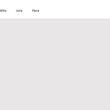
RKs
note
More