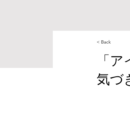
< Back
「ア
気づ