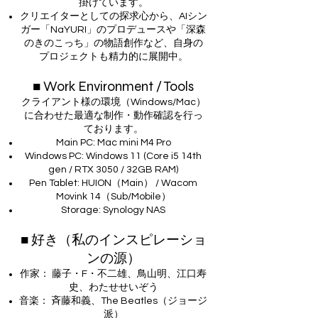
掛けています。
クリエイターとしての探求心から、AIシン
ガー「NaYURI」のプロデュースや「深森
のきのこっち」の物語創作など、自身の
プロジェクトも精力的に展開中。
■ Work Environment / Tools
クライアント様の環境（Windows/Mac）
に合わせた最適な制作・動作確認を行っ
ております。
Main PC: Mac mini M4 Pro
Windows PC: Windows 11 (Core i5 14th
gen / RTX 3050 / 32GB RAM)
Pen Tablet: HUION（Main） / Wacom
Movink 14（Sub/Mobile）
Storage: Synology NAS
■ 好き（私のインスピレーショ
ンの源）
作家： 藤子・F・不二雄、鳥山明、江口寿
史、わたせせいぞう
音楽： 斉藤和義、The Beatles（ジョージ
派）