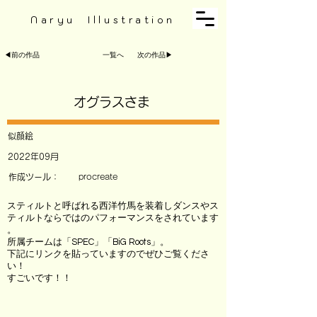
Naryu Illustration
◀︎前の作品
一覧へ
次の作品▶︎
オグラスさま
似顔絵
2022年09月
作成ツール：
procreate
スティルトと呼ばれる西洋竹馬を装着しダンスやス
ティルトならではのパフォーマンスをされています
。
所属チームは「SPEC」「BiG Roots」。
下記にリンクを貼っていますのでぜひご覧くださ
い！
すごいです！！