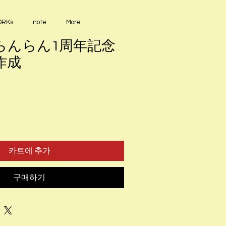
RKs
note
More
らんらん1周年記念
作成
카트에 추가
구매하기