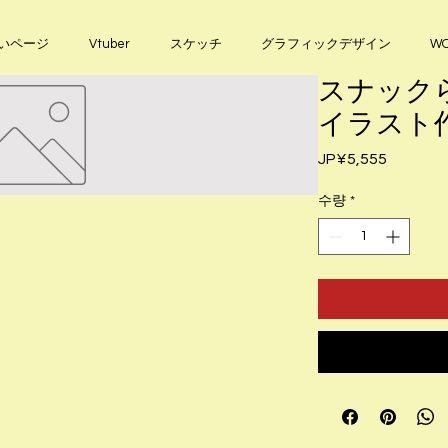
いページ
Vtuber
スケッチ
グラフィックデザイン
WO
スナック
イラスト
가
JP¥5,555
격
수량
*