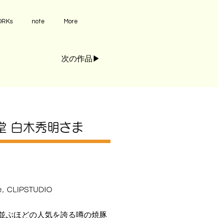
RKs
note
More
次の作品▶︎
堂 白木秀明さま
e, CLIPSTUDIO
並ぶほどの人気を誇る噂の焼豚