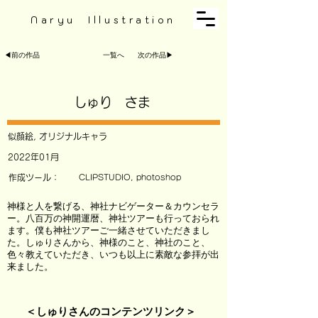
Naryu Illustration
◀︎前の作品
一覧へ
次の作品▶︎
しゅり さま
似顔絵, オリジナルキャラ
2022年01月
作成ツール：
CLIPSTUDIO, photoshop
神様と人を繋げる、神社ナビゲーター＆カウンセラ
ー。八百万の神開運暦、神社ツアーも行っておられ
ます。僕も神社ツアーご一緒させていただきまし
た。しゅりさんから、神様のこと、神社のこと、
色々教えていただき、いつも以上に素敵な参拝が出
来ました。
＜しゅりさんのコンテンツリンク＞